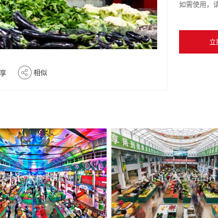
如需使用，
立
相似
享