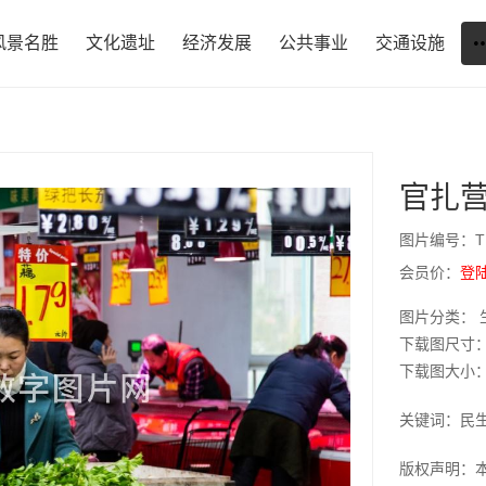
风景名胜
文化遗址
经济发展
公共事业
交通设施
官扎
图片编号：T1
会员价：
登
图片分类： 
下载图尺寸：1
下载图大小：JP
关键词：民
版权声明：