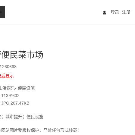
登录
注册
营便民菜市场
260668
陆后显示
生活娱乐- 便民设施
139*632
G:207.47KB
生；城市提升；便民设施
本网站图片受版权保护，严禁任何形式转载！