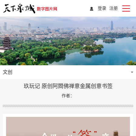
登录
注册
文创
玖玩记 原创阿閦佛禅意金属创意书签
作者：