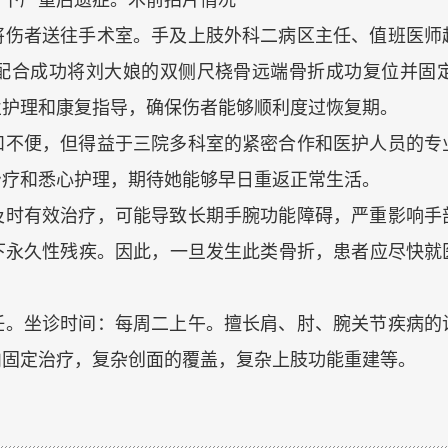
留下严重后遗症。术前拍片情况
将伤者送往手术室。手及上肢外科二病区主任、值班医师
配合成功将刘大娘的双侧尺桡骨远端骨折成功复位并固
业护理和康复指导，确保伤者能够顺利度过恢复期。
和不便，但得益于三院多科室的紧密合作和医护人员的专
治疗和悉心护理，期待她能够早日重返正常生活。
及时有效治疗，可能导致长期手腕功能障碍，严重影响手
下永久性残疾。因此，一旦发生此类骨折，患者应尽快就
任。坐诊时间：每周二上午。擅长肩、肘、腕关节疾病的
内固定治疗，复杂创面的覆盖，复杂上肢功能重建等。