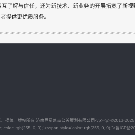
相互了解与信任，还为新技术、新业务的开展拓宽了新视
患者提供更优质服务。
点公关策划有限公司</p><p>©2013-2025 All rights reserved <a 
ine; color: rgb(255, 0, 0);"><span style="color: rgb(255, 0, 0);">鲁I