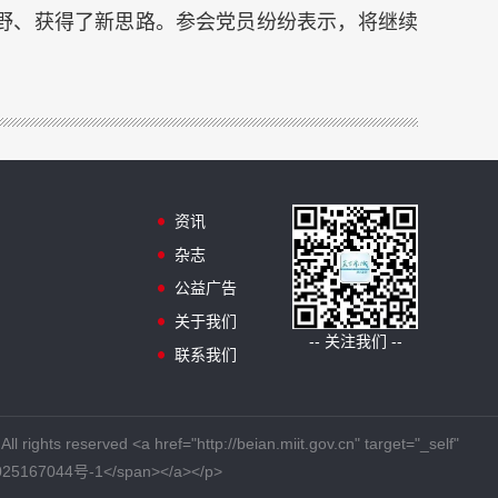
野、获得了新思路。参会党员纷纷表示，将继续
资讯
杂志
公益广告
关于我们
-- 关注我们 --
联系我们
href="http://beian.miit.gov.cn" target="_self"
CP备2025167044号-1</span></a></p>