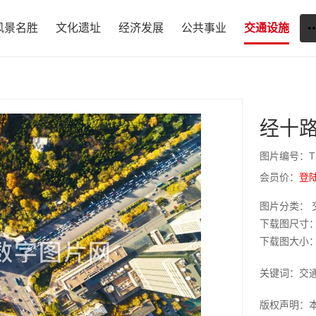
风景名胜
文化遗址
经济发展
公共事业
交通设施
经十
图片编号：T1
会员价：
登
图片分类： 
下载图尺寸：9
下载图大小：JP
关键词：交
版权声明：