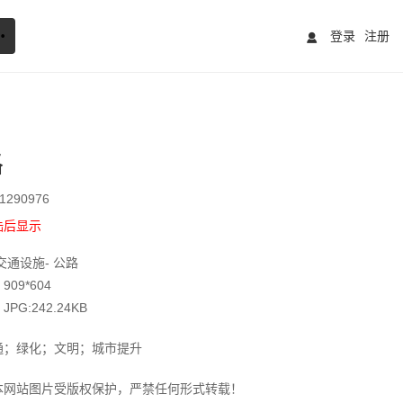
登录
注册
路
290976
陆后显示
交通设施- 公路
09*604
G:242.24KB
通；绿化；文明；城市提升
本网站图片受版权保护，严禁任何形式转载！