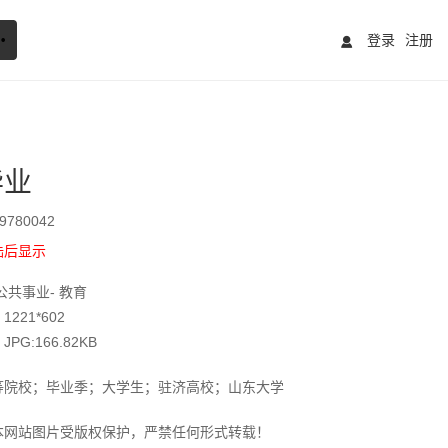
登录
注册
毕业
780042
陆后显示
公共事业- 教育
221*602
G:166.82KB
等院校；毕业季；大学生；驻济高校；山东大学
本网站图片受版权保护，严禁任何形式转载！