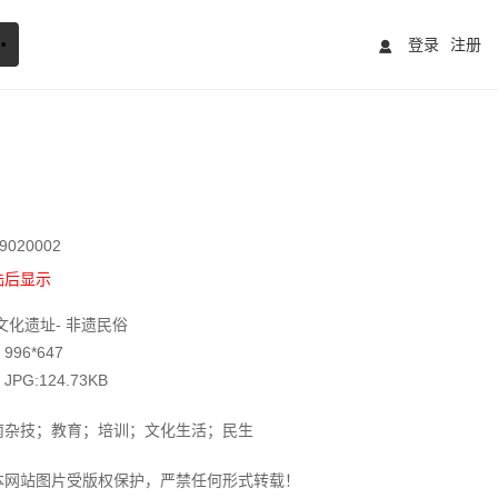
登录
注册
020002
陆后显示
文化遗址- 非遗民俗
96*647
G:124.73KB
南杂技；教育；培训；文化生活；民生
本网站图片受版权保护，严禁任何形式转载！