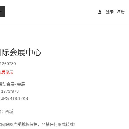
登录
注册
国际会展中心
260780
陆后显示
活动会展- 会展
773*978
G:418.12KB
展；西城
本网站图片受版权保护，严禁任何形式转载！