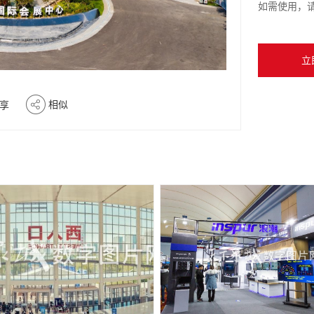
如需使用，
立
相似
享